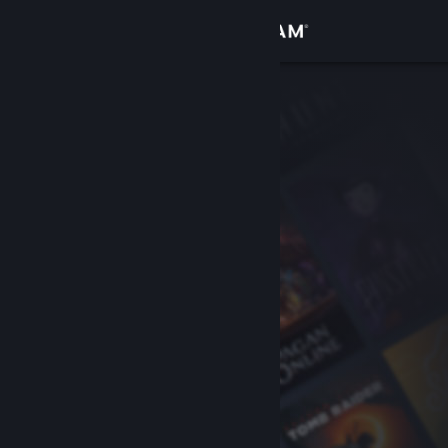
Přihlásit se
Obchod
Komunita
Informace
Podpora
Změnit jazyk
Mobilní aplikace služby Steam
Desktopová verze stránky