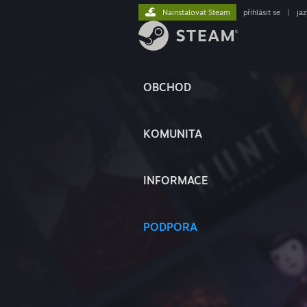
Nainstalovat Steam
přihlásit se
|
ja
OBCHOD
KOMUNITA
INFORMACE
PODPORA