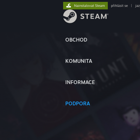
Nainstalovat Steam
přihlásit se
|
ja
OBCHOD
KOMUNITA
INFORMACE
PODPORA