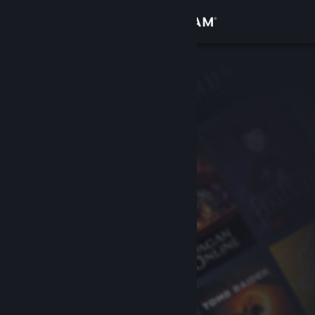
Přihlásit se
Obchod
Komunita
Informace
Podpora
Změnit jazyk
Mobilní aplikace služby Steam
Desktopová verze stránky