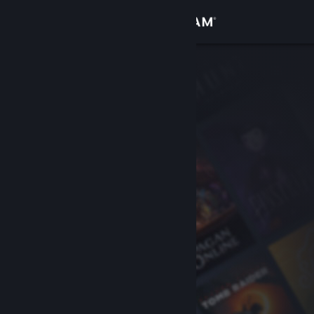
Přihlásit se
Obchod
Komunita
Informace
Podpora
Změnit jazyk
Mobilní aplikace služby Steam
Desktopová verze stránky