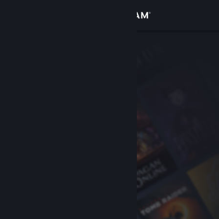
Přihlásit se
Obchod
Komunita
Informace
Podpora
Změnit jazyk
Mobilní aplikace služby Steam
Desktopová verze stránky