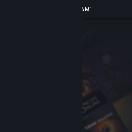
Přihlásit se
Obchod
Komunita
Informace
Podpora
Změnit jazyk
Mobilní aplikace služby Steam
Desktopová verze stránky