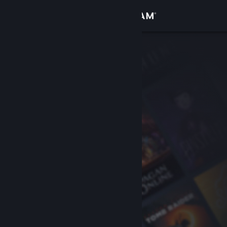
Přihlásit se
Obchod
Komunita
Informace
Podpora
Změnit jazyk
Mobilní aplikace služby Steam
Desktopová verze stránky