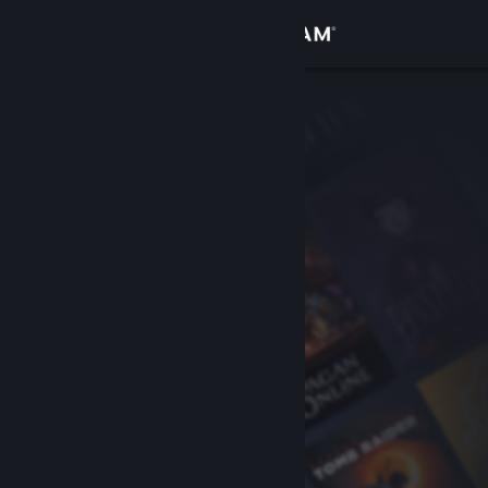
Přihlásit se
Obchod
Komunita
Informace
Podpora
Změnit jazyk
Mobilní aplikace služby Steam
Desktopová verze stránky