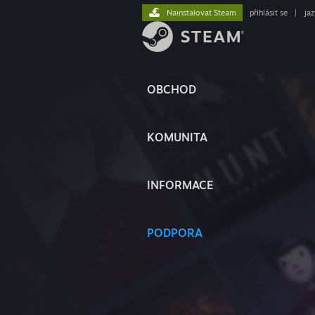
Nainstalovat Steam
přihlásit se
|
ja
OBCHOD
KOMUNITA
INFORMACE
PODPORA