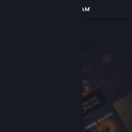
Přihlásit se
Obchod
Komunita
Informace
Podpora
Změnit jazyk
Mobilní aplikace služby Steam
Desktopová verze stránky