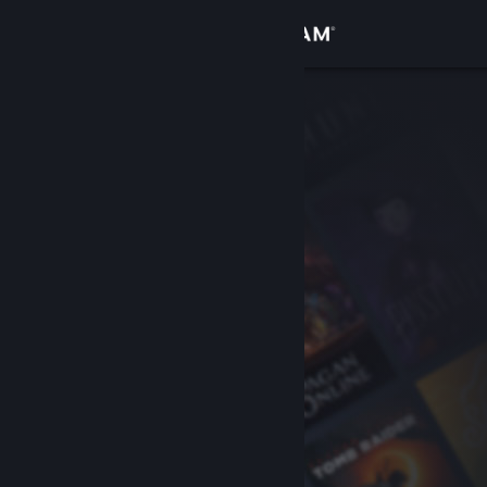
Přihlásit se
Obchod
Komunita
Informace
Podpora
Změnit jazyk
Mobilní aplikace služby Steam
Desktopová verze stránky