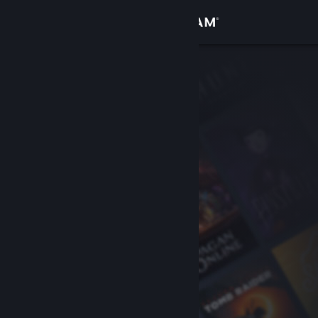
Přihlásit se
Obchod
Komunita
Informace
Podpora
Změnit jazyk
Mobilní aplikace služby Steam
Desktopová verze stránky