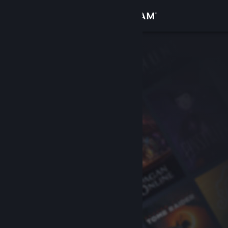
Přihlásit se
Obchod
Komunita
Informace
Podpora
Změnit jazyk
Mobilní aplikace služby Steam
Desktopová verze stránky