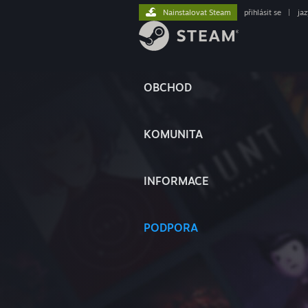
Nainstalovat Steam
přihlásit se
|
ja
OBCHOD
KOMUNITA
INFORMACE
PODPORA