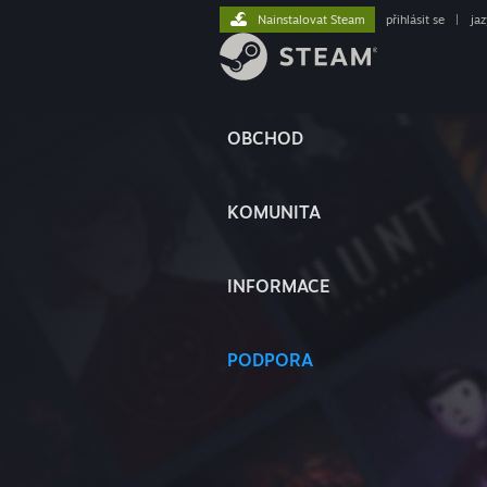
Nainstalovat Steam
přihlásit se
|
ja
OBCHOD
KOMUNITA
INFORMACE
PODPORA