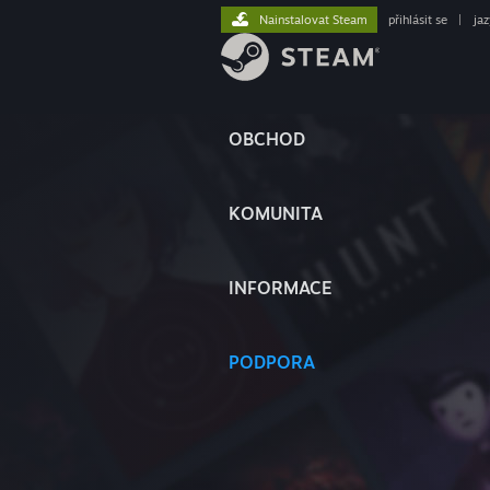
Nainstalovat Steam
přihlásit se
|
ja
OBCHOD
KOMUNITA
INFORMACE
PODPORA