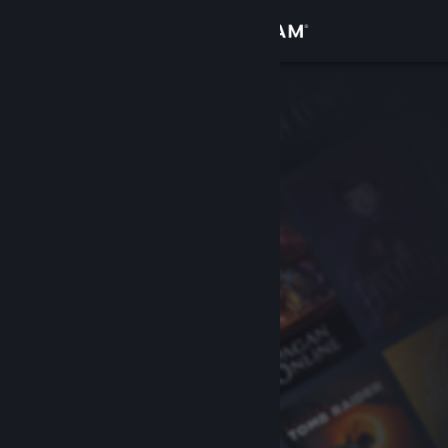
Přihlásit se
Obchod
Komunita
Informace
Podpora
Změnit jazyk
Mobilní aplikace služby Steam
Desktopová verze stránky