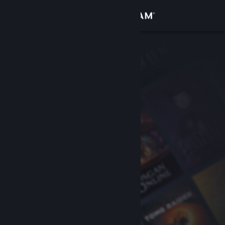
Přihlásit se
Obchod
Komunita
Informace
Podpora
Změnit jazyk
Mobilní aplikace služby Steam
Desktopová verze stránky