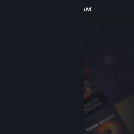
Přihlásit se
Obchod
Komunita
Informace
Podpora
Změnit jazyk
Mobilní aplikace služby Steam
Desktopová verze stránky