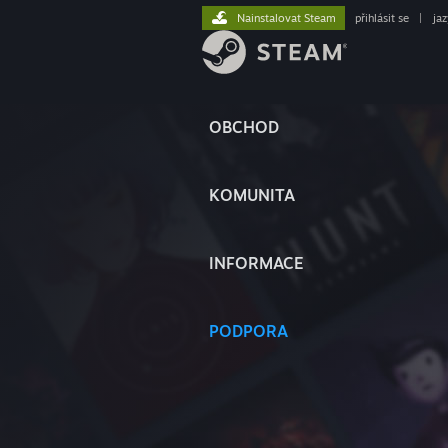
Nainstalovat Steam
přihlásit se
|
ja
OBCHOD
KOMUNITA
INFORMACE
PODPORA