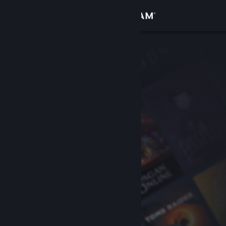
Přihlásit se
Obchod
Komunita
Informace
Podpora
Změnit jazyk
Mobilní aplikace služby Steam
Desktopová verze stránky