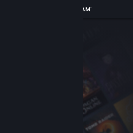
Přihlásit se
Obchod
Komunita
Informace
Podpora
Změnit jazyk
Mobilní aplikace služby Steam
Desktopová verze stránky