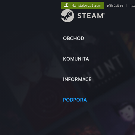
Nainstalovat Steam
přihlásit se
|
ja
OBCHOD
KOMUNITA
INFORMACE
PODPORA