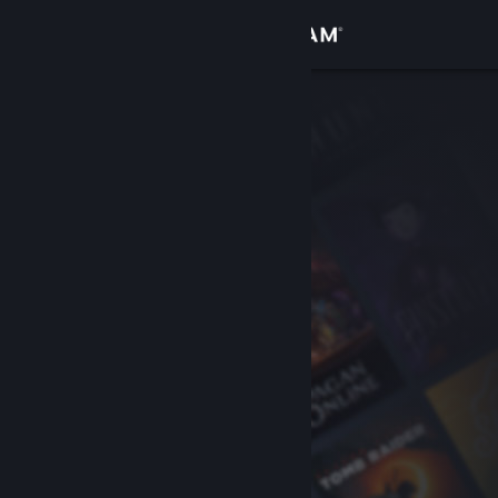
Přihlásit se
Obchod
Komunita
Informace
Podpora
Změnit jazyk
Mobilní aplikace služby Steam
Desktopová verze stránky