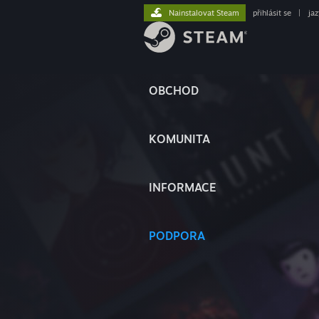
Nainstalovat Steam
přihlásit se
|
ja
OBCHOD
KOMUNITA
INFORMACE
PODPORA