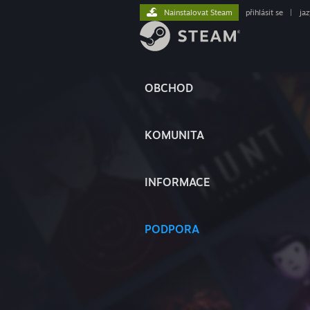
Nainstalovat Steam
přihlásit se
|
ja
OBCHOD
KOMUNITA
INFORMACE
PODPORA