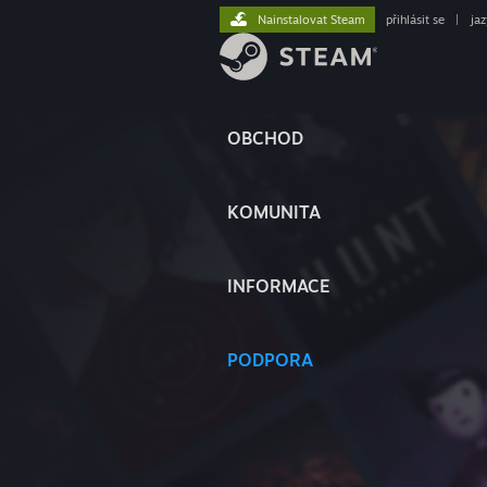
Nainstalovat Steam
přihlásit se
|
ja
OBCHOD
KOMUNITA
INFORMACE
PODPORA