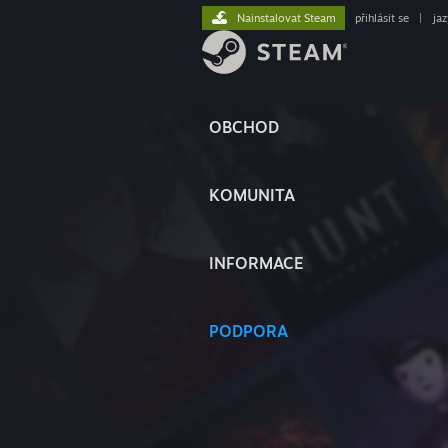
Nainstalovat Steam
přihlásit se
|
ja
OBCHOD
KOMUNITA
INFORMACE
PODPORA