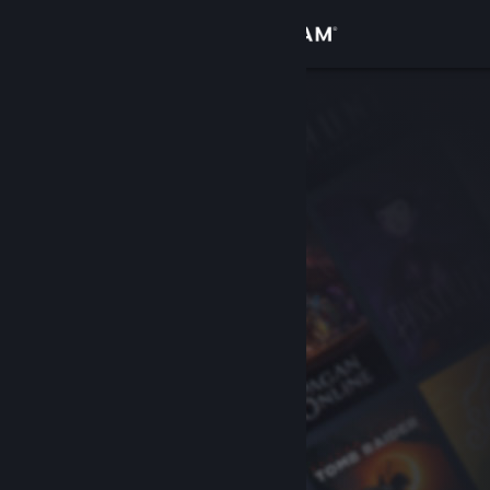
Přihlásit se
Obchod
Komunita
Informace
Podpora
Změnit jazyk
Mobilní aplikace služby Steam
Desktopová verze stránky