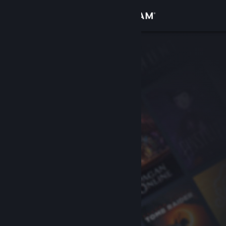
Přihlásit se
Obchod
Komunita
Informace
Podpora
Změnit jazyk
Mobilní aplikace služby Steam
Desktopová verze stránky