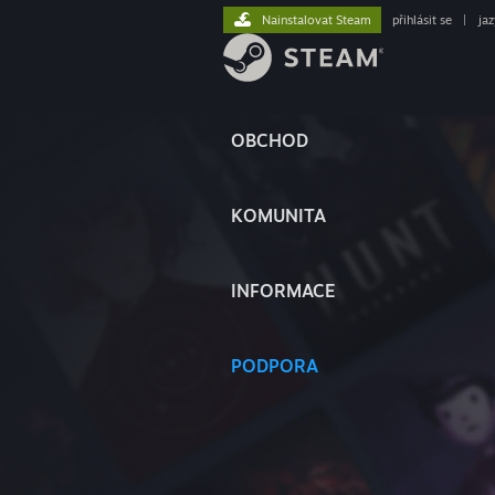
Nainstalovat Steam
přihlásit se
|
ja
OBCHOD
KOMUNITA
INFORMACE
PODPORA