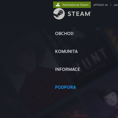
Nainstalovat Steam
přihlásit se
|
ja
OBCHOD
KOMUNITA
INFORMACE
PODPORA