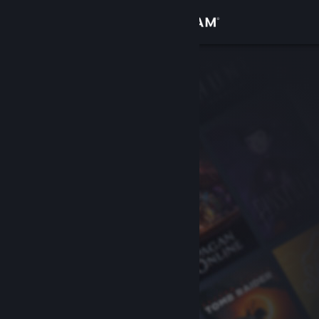
Přihlásit se
Obchod
Komunita
Informace
Podpora
Změnit jazyk
Mobilní aplikace služby Steam
Desktopová verze stránky