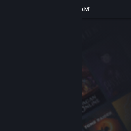
Přihlásit se
Obchod
Komunita
Informace
Podpora
Změnit jazyk
Mobilní aplikace služby Steam
Desktopová verze stránky