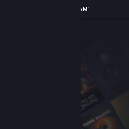
Přihlásit se
Obchod
Komunita
Informace
Podpora
Změnit jazyk
Mobilní aplikace služby Steam
Desktopová verze stránky