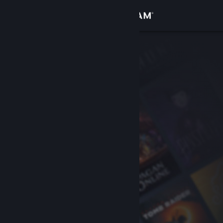
Přihlásit se
Obchod
Komunita
Informace
Podpora
Změnit jazyk
Mobilní aplikace služby Steam
Desktopová verze stránky