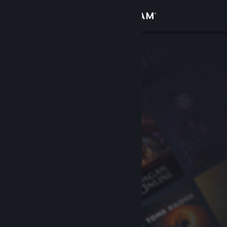
Přihlásit se
Obchod
Komunita
Informace
Podpora
Změnit jazyk
Mobilní aplikace služby Steam
Desktopová verze stránky