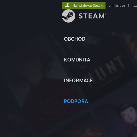
Nainstalovat Steam
přihlásit se
|
ja
OBCHOD
KOMUNITA
INFORMACE
PODPORA