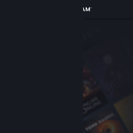
Přihlásit se
Obchod
Komunita
Informace
Podpora
Změnit jazyk
Mobilní aplikace služby Steam
Desktopová verze stránky