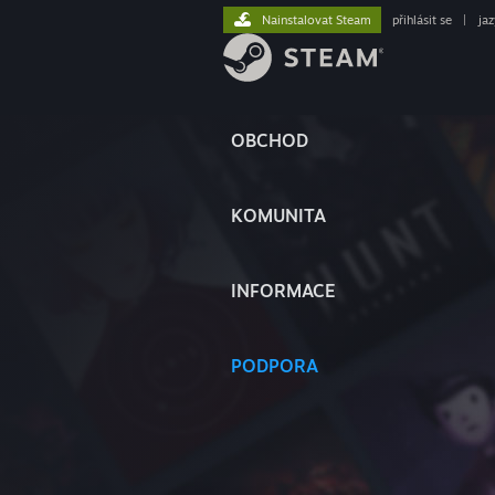
Nainstalovat Steam
přihlásit se
|
ja
OBCHOD
KOMUNITA
INFORMACE
PODPORA