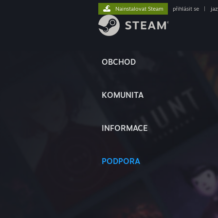
Nainstalovat Steam
přihlásit se
|
ja
OBCHOD
KOMUNITA
INFORMACE
PODPORA