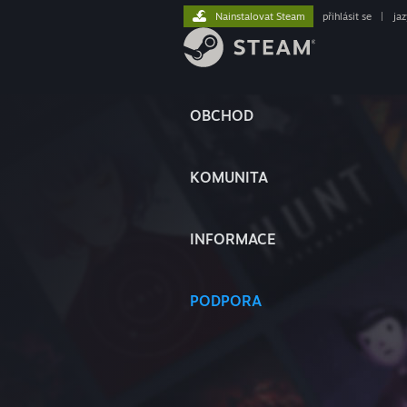
Nainstalovat Steam
přihlásit se
|
ja
OBCHOD
KOMUNITA
INFORMACE
PODPORA