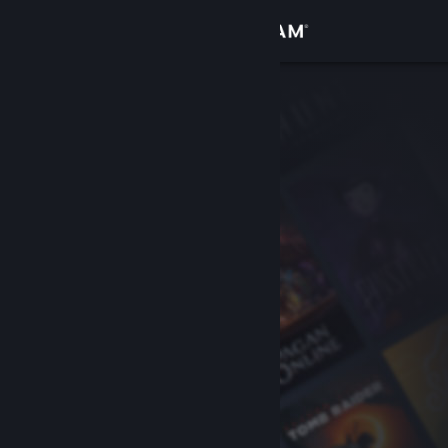
Přihlásit se
Obchod
Komunita
Informace
Podpora
Změnit jazyk
Mobilní aplikace služby Steam
Desktopová verze stránky