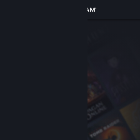
Přihlásit se
Obchod
Komunita
Informace
Podpora
Změnit jazyk
Mobilní aplikace služby Steam
Desktopová verze stránky