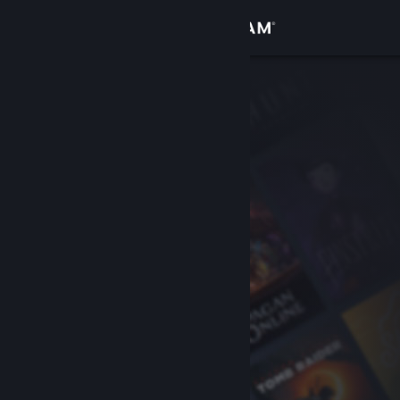
Přihlásit se
Obchod
Komunita
Informace
Podpora
Změnit jazyk
Mobilní aplikace služby Steam
Desktopová verze stránky