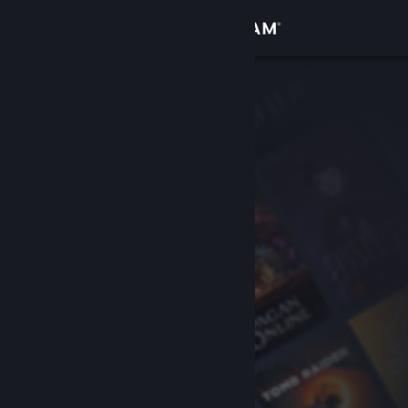
Přihlásit se
Obchod
Komunita
Informace
Podpora
Změnit jazyk
Mobilní aplikace služby Steam
Desktopová verze stránky