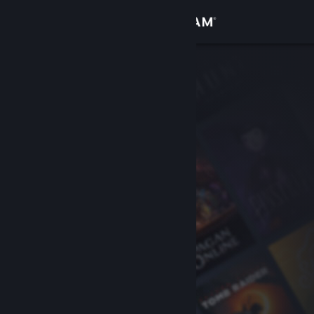
Přihlásit se
Obchod
Komunita
Informace
Podpora
Změnit jazyk
Mobilní aplikace služby Steam
Desktopová verze stránky