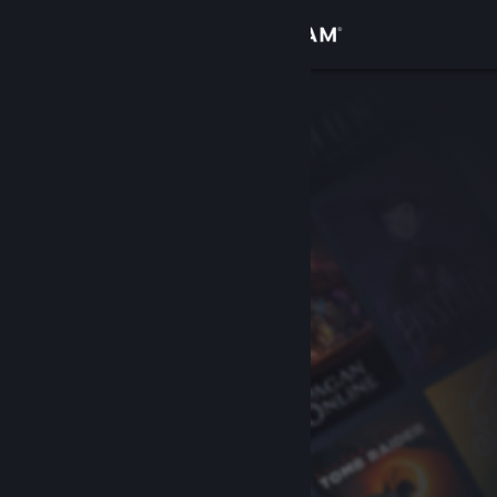
Přihlásit se
Obchod
Komunita
Informace
Podpora
Změnit jazyk
Mobilní aplikace služby Steam
Desktopová verze stránky