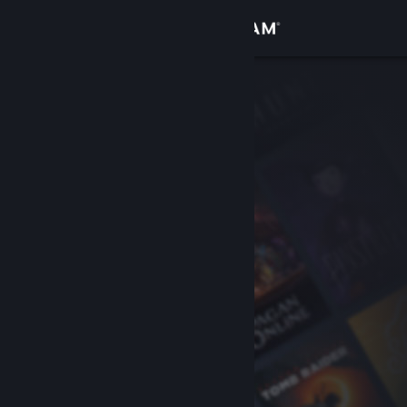
Přihlásit se
Obchod
Komunita
Informace
Podpora
Změnit jazyk
Mobilní aplikace služby Steam
Desktopová verze stránky